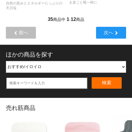
ま皮ごと瓶一杯に
自然の恵みとエネルギーたっぷりの
天日塩
35
1
12
商品中
-
商品
前へ
次へ
ほかの商品を探す
検索
売れ筋商品