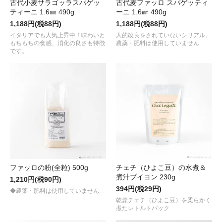
古代小麦サラゴッラスパゲッ
古代麦ファッロ スパゲッティ
ティーニ 1.6㎜ 490g
ーニ 1.6㎜ 490g
1,188円(税88円)
1,188円(税88円)
イタリアでも人気上昇中！味わいと
人的改良をされていないシリアル。
もちもちの食感、消化の良さも特徴
農薬・肥料は使用していません
です。
ファッロの粉(全粒) 500g
チェチ（ひよこ豆）の水煮＆
煮汁ブイヨン 230g
1,210円(税90円)
394円(税29円)
◆農薬・肥料は使用していません
乾燥チェチ（ひよこ豆）を柔らかく
煮たレトルトパック