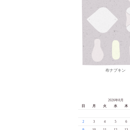
布ナプキン
2026年8月
日
月
火
水
木
2
3
4
5
6
9
10
11
12
13