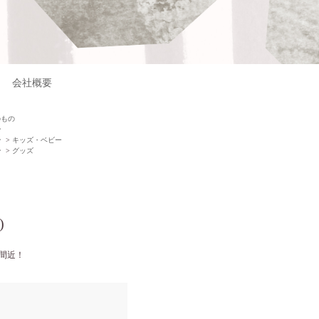
会社概要
のもの
ン
ン
>
キッズ・ベビー
ン
>
グッズ
)
れ間近！