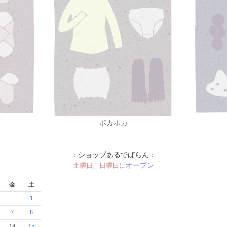
ポカポカ
：ショップあるでばらん：
土曜日、日曜日に
オープン
金
土
1
7
8
14
15