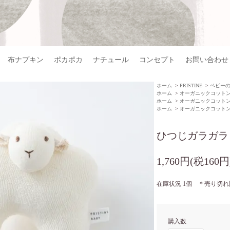
布ナプキン
ポカポカ
ナチュール
コンセプト
お問い合わせ
ホーム
>
PRISTINE
>
ベビー
ホーム
>
オーガニックコット
ホーム
>
オーガニックコット
ホーム
>
オーガニックコット
ひつじガラガラ
1,760円(税160円
在庫状況 1個 ＊売り切
購入数