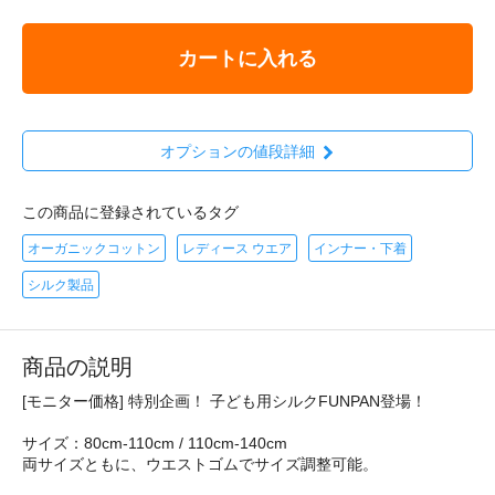
カートに入れる
オプションの値段詳細
この商品に登録されているタグ
オーガニックコットン
レディース ウエア
インナー・下着
シルク製品
商品の説明
[モニター価格] 特別企画！ 子ども用シルクFUNPAN登場！
サイズ：80cm-110cm / 110cm-140cm
両サイズともに、ウエストゴムでサイズ調整可能。