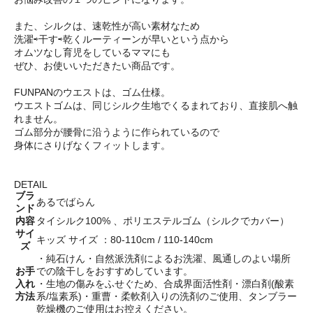
また、シルクは、速乾性が高い素材なため
洗濯⇨干す⇨乾くルーティーンが早いという点から
オムツなし育児をしているママにも
ぜひ、お使いいただきたい商品です。
FUNPANのウエストは、ゴム仕様。
ウエストゴムは、同じシルク生地でくるまれており、直接肌へ触
れません。
ゴム部分が腰骨に沿うように作られているので
身体にさりげなくフィットします。
DETAIL
ブラ
あるでばらん
ンド
内容
タイシルク100% 、ポリエステルゴム（シルクでカバー）
サイ
キッズ サイズ ：80-110cm / 110-140cm
ズ
・純石けん・自然派洗剤によるお洗濯、風通しのよい場所
お手
での陰干しをおすすめしています。
入れ
・生地の傷みをふせぐため、合成界面活性剤・漂白剤(酸素
方法
系/塩素系)・重曹・柔軟剤入りの洗剤のご使用、タンブラー
乾燥機のご使用はお控えください。