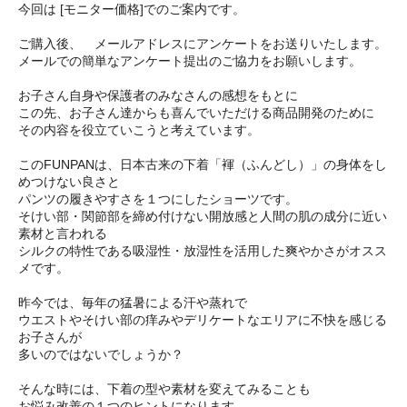
今回は [モニター価格]でのご案内です。
ご購入後、 メールアドレスにアンケートをお送りいたします。
メールでの簡単なアンケート提出のご協力をお願いします。
お子さん自身や保護者のみなさんの感想をもとに
この先、お子さん達からも喜んでいただける商品開発のために
その内容を役立ていこうと考えています。
このFUNPANは、日本古来の下着「褌（ふんどし）」の身体をし
めつけない良さと
パンツの履きやすさを１つにしたショーツです。
そけい部・関節部を締め付けない開放感と人間の肌の成分に近い
素材と言われる
シルクの特性である吸湿性・放湿性を活用した爽やかさがオスス
メです。
昨今では、毎年の猛暑による汗や蒸れで
ウエストやそけい部の痒みやデリケートなエリアに不快を感じる
お子さんが
多いのではないでしょうか？
そんな時には、下着の型や素材を変えてみることも
お悩み改善の１つのヒントになります。