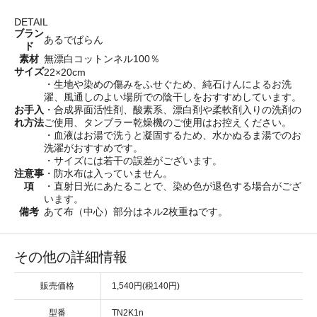
DETAIL
ブラン
あるでばらん
ド
素材
無漂白コットンネル100％
サイズ
22×20cm
・生地や染めの傷みをふせぐため、純石けんによるお洗
濯、風通しのよい場所での陰干しをおすすめしています。
お手入
・合成界面活性剤、酸素系、漂白剤や柔軟剤入りの洗剤の
れ方法
ご使用、タンブラー乾燥機のご使用はお控えください。
・血液はお湯で洗うと凝固するため、水かぬるま湯でのお
洗濯がおすすめです。
・サイズには若干の誤差がございます。
注意事
・防水布は入っていません。
項
・直射日光にあたることで、染め色が退色する場合がござ
います。
備考
あて布（中心）部分はネル2枚重ねです。
その他の詳細情報
販売価格
1,540円(税140円)
型番
TN2K1n