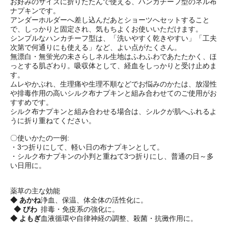
お好みのサイズに折りたたんで使える、ハンカチーフ型のネル布
ナプキンです。
アンダーホルダーへ差し込んだあとショーツへセットすること
で、しっかりと固定され、気もちよくお使いいただけます。
シンプルなハンカチーフ型は、「洗いやすく乾きやすい」「工夫
次第で何通りにも使える」など、よい点がたくさん。
無漂白・無蛍光の未さらしネル生地はふわふわであたたかく、ほ
っとする肌ざわり。吸収体として、経血をしっかりと受け止めま
す。
ムレやかぶれ、生理痛や生理不順などでお悩みのかたは、放湿性
や排毒作用の高いシルク布ナプキンと組み合わせてのご使用がお
すすめです。
シルク布ナプキンと組み合わせる場合は、シルクが肌へふれるよ
うに折り重ねてください。
〇使いかたの一例:
・3つ折りにして、軽い日の布ナプキンとして。
・シルク布ナプキンの小判と重ねて3つ折りにし、普通の日～多
い日用に。
薬草の主な効能
◆
あかね
浄血、保温、体全体の活性化に。
◆
びわ
排毒・免疫系の強化に。
◆
よもぎ
血液循環や自律神経の調整、殺菌・抗黴作用に。