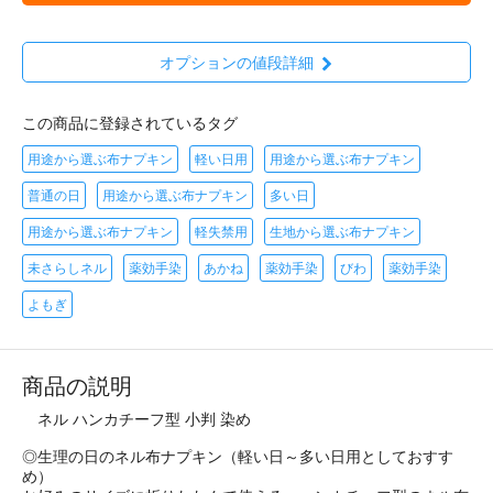
オプションの値段詳細
この商品に登録されているタグ
用途から選ぶ布ナプキン
軽い日用
用途から選ぶ布ナプキン
普通の日
用途から選ぶ布ナプキン
多い日
用途から選ぶ布ナプキン
軽失禁用
生地から選ぶ布ナプキン
未さらしネル
薬効手染
あかね
薬効手染
びわ
薬効手染
よもぎ
商品の説明
ネル ハンカチーフ型 小判 染め
◎生理の日のネル布ナプキン（軽い日～多い日用としておすす
め）