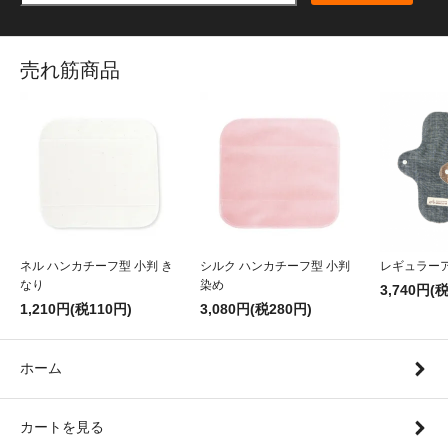
売れ筋商品
ネル ハンカチーフ型 小判 き
シルク ハンカチーフ型 小判
レギュラー
なり
染め
3,740円(
1,210円(税110円)
3,080円(税280円)
ホーム
カートを見る