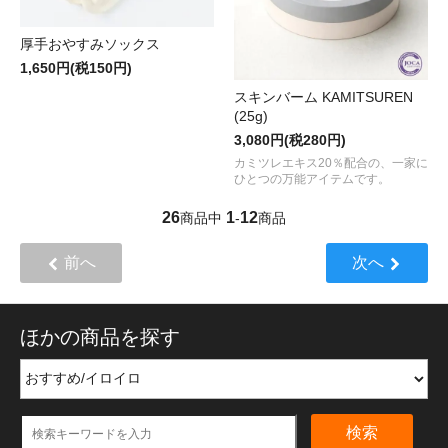
厚手おやすみソックス
1,650円(税150円)
スキンバーム KAMITSUREN
(25g)
3,080円(税280円)
カミツレエキス20％配合の、一家に
ひとつの万能アイテムです。
26
1
12
商品中
-
商品
前へ
次へ
ほかの商品を探す
検索