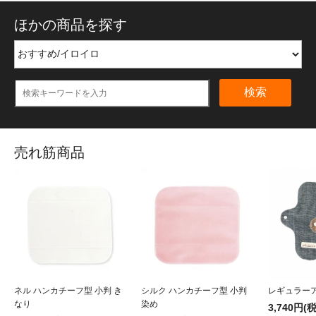
ほかの商品を探す
検索
売れ筋商品
ネル ハンカチーフ型 小判 き
シルク ハンカチーフ型 小判
レギュラー
なり
染め
3,740円(