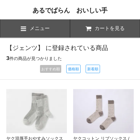
あるでばらん おいしい手
メニュー
カートを見る
【ジェンツ】 に登録されている商品
3
件の商品が見つかりました
おすすめ順
価格順
新着順
ヤク混厚手おやすみソックス
ヤクコットン リブソックス /