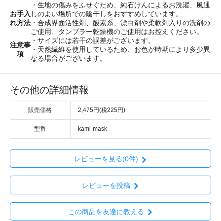
・生地の傷みをふせぐため、純石けんによるお洗濯、風通
お手入
しのよい場所での陰干しをおすすめしています。
れ方法
・合成界面活性剤、酸素系、漂白剤や柔軟剤入りの洗剤の
ご使用、タンブラー乾燥機のご使用はお控えください。
・サイズには若干の誤差がございます。
注意事
・天然繊維を使用しているため、お色が時期により多少異
項
なる場合がございます。
その他の詳細情報
販売価格
2,475円(税225円)
型番
kami-mask
レビューを見る(0件)
レビューを投稿
この商品を友達に教える