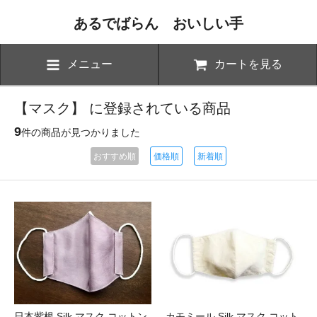
あるでばらん おいしい手
メニュー
カートを見る
【マスク】 に登録されている商品
9
件の商品が見つかりました
おすすめ順
価格順
新着順
日本紫根 Silk マスク コットン
カモミール Silk マスク コット