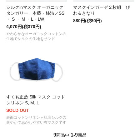
シルクinマスク オーガニック
マスクインガーゼ２枚組 び
タンガリー 本藍・柿渋／SS
わ＆きなり
・ S ・ M ・L・LW
880円(税80円)
4,070円(税370円)
やわらかなオーガニックコットンの
生地でシルクの生地をサンド
すくも正藍 Silk マスク コット
ンリネン S, M, L
SOLD OUT
表面コットンリネン＋肌面シルクの
爽やかで息がしやすい布マスクです
9
1
9
商品中
-
商品