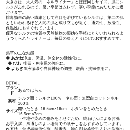
大きさは、大人気の「ネルライナー」とほぼ同じサイズ。肌にシ
ルクがふれるので、暑い季節はムレず、寒い季節はあたたかに過
ごせます。
排毒効果の高い繊維として注目を浴びているシルクは、第二の肌
ともいわれるほど人間の肌と成り立ちが近く、通気性、放湿性、
保温性にもすぐれています。
優秀なシルクの性質や天然植物の薬効を手軽にとりいれられるよ
うつくられたライナーは、毎日の冷えとりにぜひおすすめです。
薬草の主な効能
◆
あかね
浄血、保温、体全体の活性化に。
◆
びわ
排毒・免疫系の強化に。
◆
よもぎ
血液循環や自律神経の調整、殺菌・抗黴作用に。
DETAIL
ブラン
あるでばらん
ド
シルク面：シルク100％ ネル面：無漂白コットンネル
素材
100％
開いたとき: 16.5cm×16cm ボタンをとめたとき:
サイズ
16.5cm×7cm
・生地や染めの傷みをふせぐため、純石けんによるお洗
お手入
濯、風通しのよい場所での陰干しをおすすめしています。
れ方法
・合成界面活性剤、酸素系、漂白剤や柔軟剤入りの洗剤の