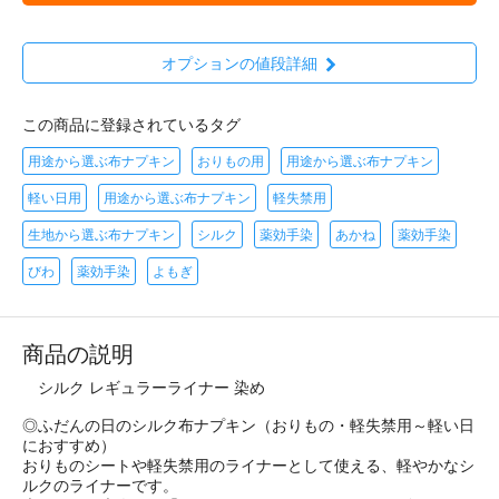
オプションの値段詳細
この商品に登録されているタグ
用途から選ぶ布ナプキン
おりもの用
用途から選ぶ布ナプキン
軽い日用
用途から選ぶ布ナプキン
軽失禁用
生地から選ぶ布ナプキン
シルク
薬効手染
あかね
薬効手染
びわ
薬効手染
よもぎ
商品の説明
シルク レギュラーライナー 染め
◎ふだんの日のシルク布ナプキン（おりもの・軽失禁用～軽い日
におすすめ）
おりものシートや軽失禁用のライナーとして使える、軽やかなシ
ルクのライナーです。