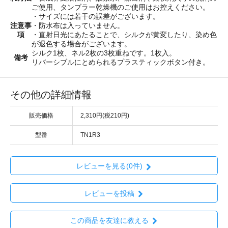
ご使用、タンブラー乾燥機のご使用はお控えください。
・サイズには若干の誤差がございます。
注意事
・防水布は入っていません。
項
・直射日光にあたることで、シルクが黄変したり、染め色
が退色する場合がございます。
シルク1枚、ネル2枚の3枚重ねです。1枚入。
備考
リバーシブルにとめられるプラスティックボタン付き。
その他の詳細情報
販売価格
2,310円(税210円)
型番
TN1R3
レビューを見る(0件)
レビューを投稿
この商品を友達に教える