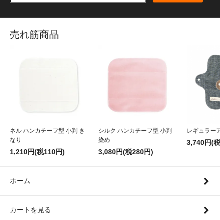
売れ筋商品
ネル ハンカチーフ型 小判 き
シルク ハンカチーフ型 小判
レギュラー
なり
染め
3,740円(
1,210円(税110円)
3,080円(税280円)
ホーム
カートを見る