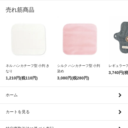
売れ筋商品
ネル ハンカチーフ型 小判 き
シルク ハンカチーフ型 小判
レギュラー
なり
染め
3,740円(
1,210円(税110円)
3,080円(税280円)
ホーム
カートを見る