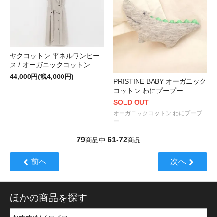
ヤクコットン 平ネルワンピー
ス / オーガニックコットン
44,000円(税4,000円)
PRISTINE BABY オーガニック
コットン わにプープー
SOLD OUT
オーガニックコットン わにプープ
ー
79
61
72
商品中
-
商品
前へ
次へ
ほかの商品を探す